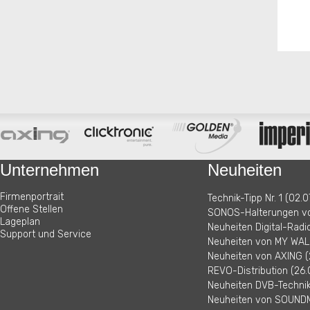
Unternehmen
Neuheiten
Firmenportrait
Technik-Tipp Nr. 1 (02.0
Offene Stellen
SONOS-Halterungen vo
Lageplan
Neuheiten Digital-Radi
Support und Service
Neuheiten von MY WALL
Neuheiten von AXING (
REVO-Distribution (26.
Neuheiten DVB-Technik 
Neuheiten von SOUNDM