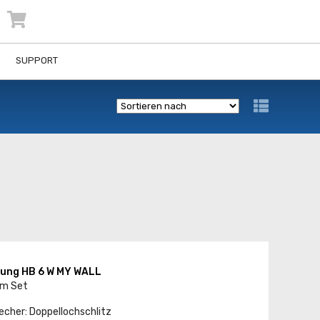
SUPPORT
ung HB 6 W MY WALL
im Set
cher: Doppellochschlitz