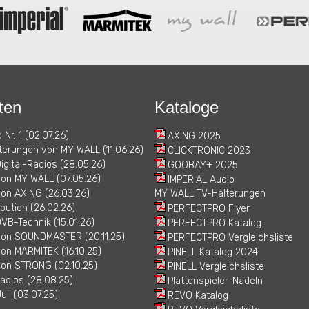
ten
Kataloge
 Nr. 1 (02.07.26)
AXING 2025
erungen von MY WALL (11.06.26)
CLICKTRONIC 2023
igital-Radios (28.05.26)
GOOBAY+ 2025
von MY WALL (07.05.26)
IMPERIAL Audio
on AXING (26.03.26)
MY WALL TV-Halterungen
bution (26.02.26)
PERFECTPRO Flyer
VB-Technik (15.01.26)
PERFECTPRO Katalog
von SOUNDMASTER (20.11.25)
PERFECTPRO Vergleichsliste
on MARMITEK (16.10.25)
PINELL Katalog 2024
von STRONG (02.10.25)
PINELL Vergleichsliste
adios (28.08.25)
Plattenspieler-Nadeln
uli (03.07.25)
REVO Katalog