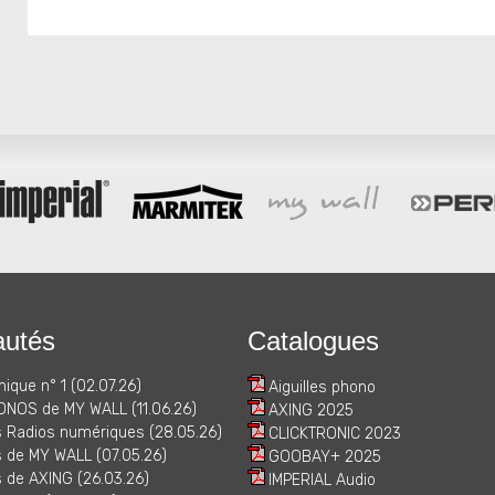
utés
Catalogues
nique n° 1 (02.07.26)
Aiguilles phono
ONOS de MY WALL (11.06.26)
AXING 2025
 Radios numériques (28.05.26)
CLICKTRONIC 2023
 de MY WALL (07.05.26)
GOOBAY+ 2025
 de AXING (26.03.26)
IMPERIAL Audio