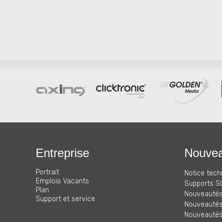
Entreprise
Nouvea
Portrait
Notice tech
Emplois Vacants
Supports S
Plan
Nouveautés
Support et service
Nouveautés
Nouveautés