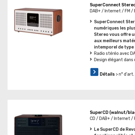
SuperConnect Stereo
DAB+ / Internet / FM /
SuperConnect Stereo
numériques les plu
Stereo vous offre u
aux meilleurs matér
intemporel de type
Radio stéréo avec DA
Design élégant dans 
Détails
> n° d'ar
SuperCD (walnut/bla
CD / DAB+ / Internet /
Le SuperCD de Revo