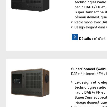
technologies radio 
radio DAB+/FM et l
SuperConnect peut 
réseau domestique 
Radio mono avec DAB+
Design élégant dans 
Détails
> n° d'ar
SuperConnect (walnu
DAB+ / Internet / FM /
Le design rétro él
technologies radio 
radio DAB+/FM et l
SuperConnect peut 
réseau domestique 