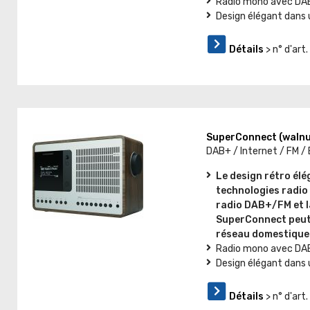
Radio mono avec DAB+
Design élégant dans 
Détails
> n° d'ar
SuperConnect (walnu
DAB+ / Internet / FM /
Le design rétro él
technologies radio 
radio DAB+/FM et l
SuperConnect peut 
réseau domestique 
Radio mono avec DAB+
Design élégant dans 
Détails
> n° d'ar