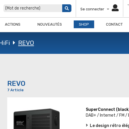
Se connecter
ACTIONS
NOUVEAUTÉS
SHOP
CONTACT
HiFi
REVO
REVO
7 Article
SuperConnect (black
DAB+ / Internet / FM /
Le design rétro él