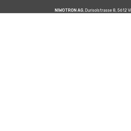
NIWOTRON AG
, Durisolstrasse 8, 5612 