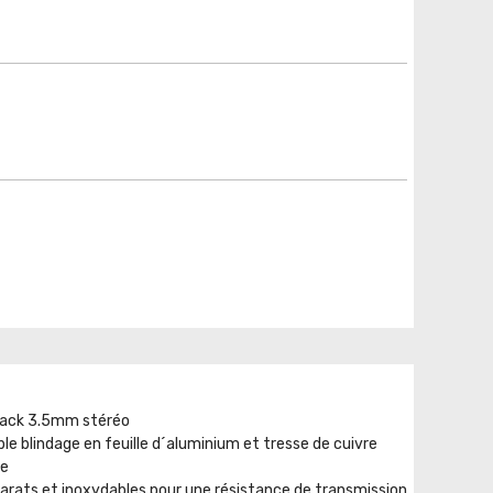
 jack 3.5mm stéréo
le blindage en feuille d´aluminium et tresse de cuivre
te
carats et inoxydables pour une résistance de transmission