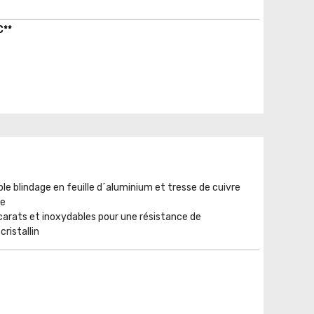
C**
le blindage en feuille d´aluminium et tresse de cuivre
te
arats et inoxydables pour une résistance de
ristallin