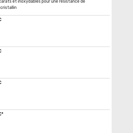
arats et inoxydables pour une résistance de
ristallin
C
C
C
C*