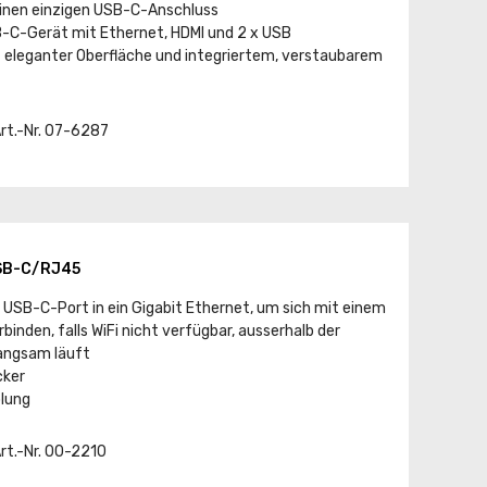
einen einzigen USB-C-Anschluss
B-C-Gerät mit Ethernet, HDMI und 2 x USB
 eleganter Oberfläche und integriertem, verstaubarem
Art.-Nr. 07-6287
SB-C/RJ45
 USB-C-Port in ein Gigabit Ethernet, um sich mit einem
inden, falls WiFi nicht verfügbar, ausserhalb der
langsam läuft
cker
lung
Art.-Nr. 00-2210