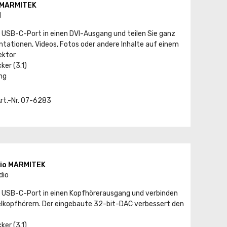
I MARMITEK
I
 USB-C-Port in einen DVI-Ausgang und teilen Sie ganz
tationen, Videos, Fotos oder andere Inhalte auf einem
ektor
er (3.1)
ng
Art.-Nr. 07-6283
dio MARMITEK
dio
n USB-C-Port in einen Kopfhörerausgang und verbinden
belkopfhörern. Der eingebaute 32-bit-DAC verbessert den
er (3.1)