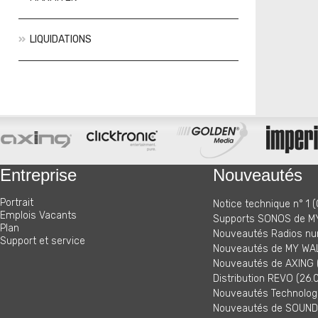
LIQUIDATIONS
Actions
Nouveautés
Entreprise
Nouveautés
Portrait
Notice technique n° 1 (
Emplois Vacants
Supports SONOS de MY
Plan
Nouveautés Radios nu
Support et service
Nouveautés de MY WAL
Nouveautés de AXING (
Distribution REVO (26.
Nouveautés Technologi
Nouveautés de SOUNDM