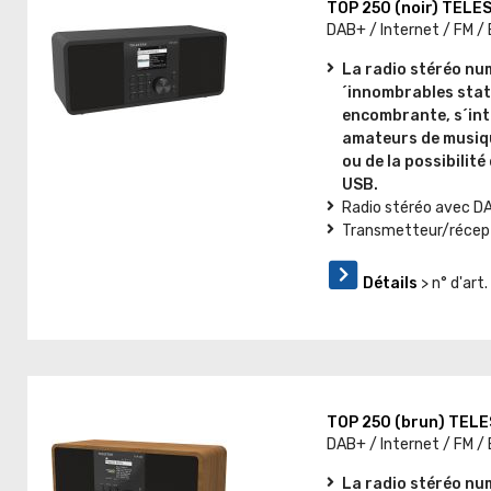
TOP 250 (noir) TELE
DAB+ / Internet / FM /
La radio stéréo nu
´innombrables stati
encombrante, s´int
amateurs de musiqu
ou de la possibilité
USB.
Radio stéréo avec DA
Transmetteur/récept
Détails
> n° d'ar
TOP 250 (brun) TEL
DAB+ / Internet / FM /
La radio stéréo nu