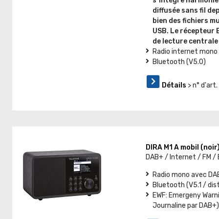
s´intègre harmonie
diffusée sans fil d
bien des fichiers m
USB. Le récepteur 
de lecture centrale
Radio internet mono
Bluetooth (V5.0)
Détails
> n° d'ar
DIRA M1 A mobil (noi
DAB+ / Internet / FM /
Radio mono avec DAB+
Bluetooth (V5.1 / di
EWF: Emergeny Warnin
Journaline par DAB+)