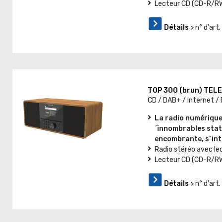
Lecteur CD (CD-R/R
Détails
> n° d'ar
TOP 300 (brun) TEL
CD / DAB+ / Internet /
La radio numérique
´innombrables stati
encombrante, s´int
Radio stéréo avec le
Lecteur CD (CD-R/R
Détails
> n° d'ar