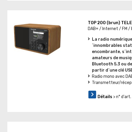
TOP 200 (brun) TEL
DAB+ / Internet / FM /
La radio numérique
´innombrables stati
encombrante, s´int
amateurs de musique
Bluetooth 5.3 ou de 
partir d´une clé US
Radio mono avec DAB+
Transmetteur/récept
Détails
> n° d'ar