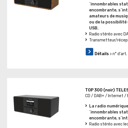
´innombrables stati
encombrante, s´int
amateurs de musiqu
ou de la possibilité
USB.
Radio stéréo avec DA
Transmetteur/récept
Détails
> n° d'ar
TOP 300 (noir) TEL
CD / DAB+ / Internet /
La radio numérique
´innombrables stati
encombrante, s´int
Radio stéréo avec le