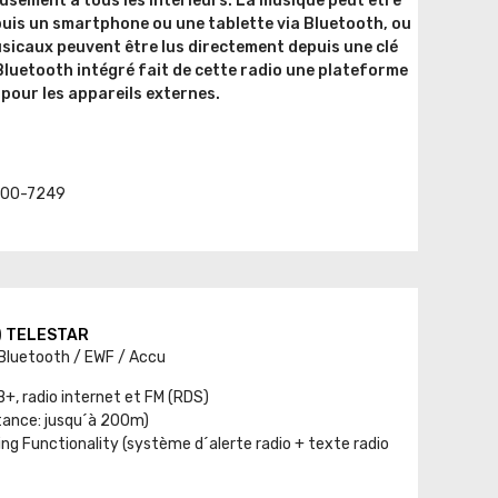
usement à tous les intérieurs. La musique peut être
epuis un smartphone ou une tablette via Bluetooth, ou
usicaux peuvent être lus directement depuis une clé
Bluetooth intégré fait de cette radio une plateforme
 pour les appareils externes.
t. 00-7249
r) TELESTAR
 Bluetooth / EWF / Accu
, radio internet et FM (RDS)
stance: jusqu´à 200m)
g Functionality (système d´alerte radio + texte radio