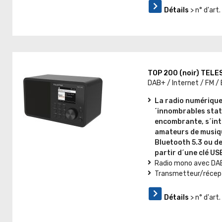
Détails
> n° d'ar
TOP 200 (noir) TEL
DAB+ / Internet / FM /
La radio numérique
´innombrables stati
encombrante, s´int
amateurs de musique
Bluetooth 5.3 ou de 
partir d´une clé US
Radio mono avec DAB+
Transmetteur/récept
Détails
> n° d'ar