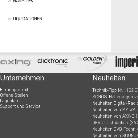
MARMITEK
LIQUIDATIONEN
Aktionen
Neuheiten
Unternehmen
Neuheiten
Firmenportrait
Technik-Tipp Nr. 1 (02.0
Offene Stellen
SONOS-Halterungen vo
Lageplan
Neuheiten Digital-Radi
Support und Service
Neuheiten von MY WALL
Neuheiten von AXING (
REVO-Distribution (26.
Neuheiten DVB-Technik 
Neuheiten von SOUNDM