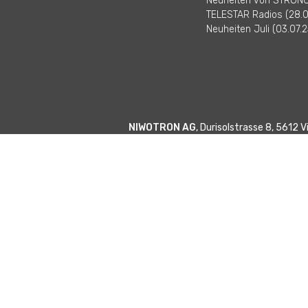
Neuheiten von STRONG 
TELESTAR Radios (28.0
Neuheiten Juli (03.07.2
NIWOTRON AG
, Durisolstrasse 8, 5612 