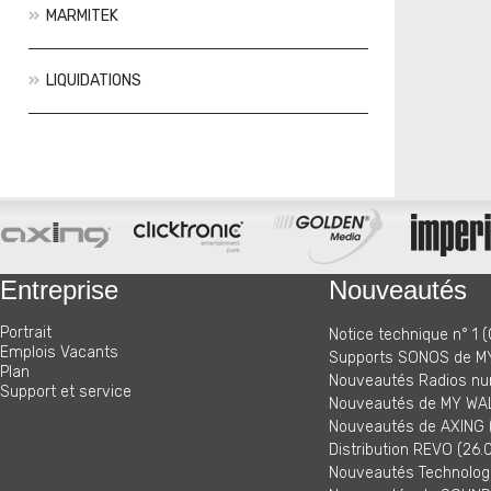
MARMITEK
LIQUIDATIONS
Actions
Nouveautés
Entreprise
Nouveautés
Portrait
Notice technique n° 1 (
Emplois Vacants
Supports SONOS de MY
Plan
Nouveautés Radios nu
Support et service
Nouveautés de MY WAL
Nouveautés de AXING (
Distribution REVO (26.
Nouveautés Technologi