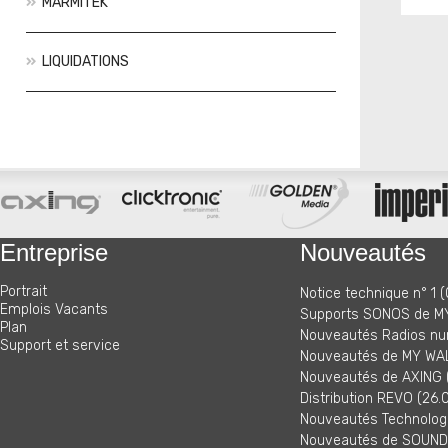
MARMITEK
LIQUIDATIONS
Actions
Nouveautés
Entreprise
Nouveautés
Portrait
Notice technique n° 1 (
Emplois Vacants
Supports SONOS de MY
Plan
Nouveautés Radios nu
Support et service
Nouveautés de MY WAL
Nouveautés de AXING (
Distribution REVO (26.
Nouveautés Technologi
Nouveautés de SOUNDM