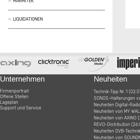
MARMITEK
LIQUIDATIONEN
Aktionen
Neuheiten
Unternehmen
Neuheiten
Firmenportrait
Technik-Tipp Nr. 1 (02.0
Offene Stellen
SONOS-Halterungen vo
Lageplan
Neuheiten Digital-Radi
Support und Service
Neuheiten von MY WALL
Neuheiten von AXING (
REVO-Distribution (26.
Neuheiten DVB-Technik 
Neuheiten von SOUNDM