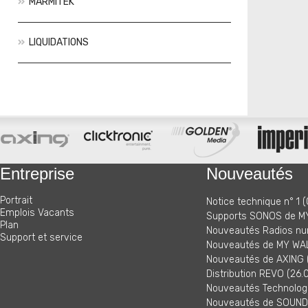
MARMITEK
LIQUIDATIONS
Actions
Nouveautés
Entreprise
Nouveautés
Portrait
Notice technique n° 1 (
Emplois Vacants
Supports SONOS de MY
Plan
Nouveautés Radios nu
Support et service
Nouveautés de MY WAL
Nouveautés de AXING (
Distribution REVO (26.
Nouveautés Technologi
Nouveautés de SOUNDM