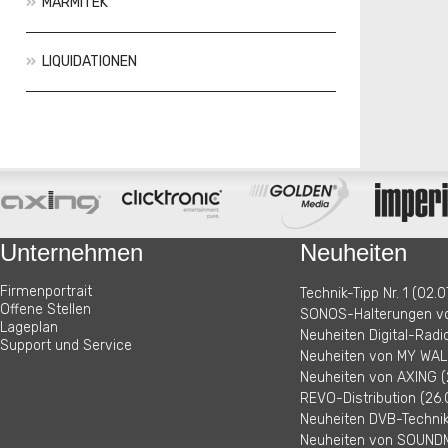
MARMITEK
LIQUIDATIONEN
Aktionen
Neuheiten
Unternehmen
Neuheiten
Firmenportrait
Technik-Tipp Nr. 1 (02.0
Offene Stellen
SONOS-Halterungen vo
Lageplan
Neuheiten Digital-Radi
Support und Service
Neuheiten von MY WALL
Neuheiten von AXING (
REVO-Distribution (26.
Neuheiten DVB-Technik 
Neuheiten von SOUNDM