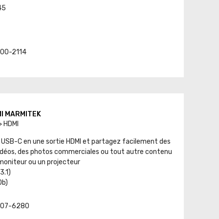
45
. 00-2114
MI MARMITEK
> HDMI
 USB-C en une sortie HDMI et partagez facilement des
idéos, des photos commerciales ou tout autre contenu
 moniteur ou un projecteur
3.1)
0b)
t. 07-6280