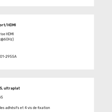
Port/HDMI
rise HDMI
4k@60Hz)
t. 01-2955A
, ultraplat
45
es adhésifs et 4 vis de fixation