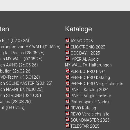
ten
Kataloge
 Nr. 1 (02.07.26)
AXING 2025
erungen von MY WALL (11.06.26)
CLICKTRONIC 2023
igital-Radios (28.05.26)
GOOBAY+ 2025
von MY WALL (07.05.26)
IMPERIAL Audio
on AXING (26.03.26)
MY WALL TV-Halterungen
bution (26.02.26)
PERFECTPRO Flyer
VB-Technik (15.01.26)
PERFECTPRO Katalog
von SOUNDMASTER (20.11.25)
PERFECTPRO Vergleichsliste
on MARMITEK (16.10.25)
PINELL Katalog 2024
von STRONG (02.10.25)
PINELL Vergleichsliste
adios (28.08.25)
Plattenspieler-Nadeln
uli (03.07.25)
REVO Katalog
REVO Vergleichsliste
SOUNDMASTER 2025
TELESTAR 2025