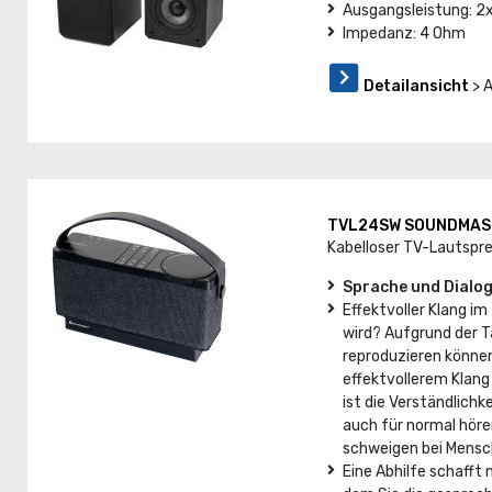
Ausgangsleistung: 
Impedanz: 4 Ohm
Detailansicht
> 
TVL24SW SOUNDMAS
Kabelloser TV-Lautspr
Sprache und Dialog
Effektvoller Klang i
wird? Aufgrund der T
reproduzieren können
effektvollerem Klang
ist die Verständlichk
auch für normal höre
schweigen bei Mensc
Eine Abhilfe schafft