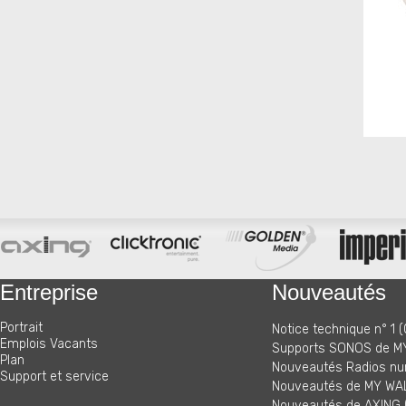
Entreprise
Nouveautés
Portrait
Notice technique n° 1 (
Emplois Vacants
Supports SONOS de MY
Plan
Nouveautés Radios nu
Support et service
Nouveautés de MY WAL
Nouveautés de AXING (