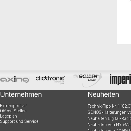
Unternehmen
Neuheiten
Firmenportrait
Technik-Tipp Nr. 1 (02.0
Offene Stellen
SONOS-Halterungen vo
Lageplan
Neuheiten Digital-Radi
Support und Service
Neuheiten von MY WALL
Neuheiten von AXING (