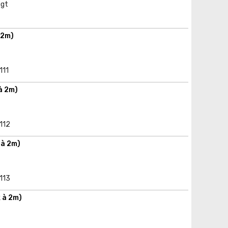
igt
 2m)
111
à 2m)
5112
 à 2m)
5113
 à 2m)