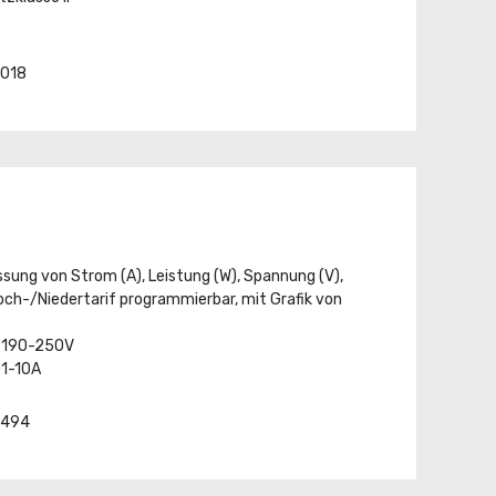
4018
ssung von Strom (A), Leistung (W), Spannung (V),
och-/Niedertarif programmierbar, mit Grafik von
 190-250V
01-10A
-4494