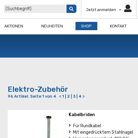
Jetzt anmelden
AKTIONEN
NEUHEITEN
SHOP
KONTAKT
Elektro-Zubehör
96 Artikel
: Seite 1 von 4
<
1 |
2
|
3
|
4
>
Kabelbriden
Für Rundkabel
Mit eingedrücktem Stahlnagel