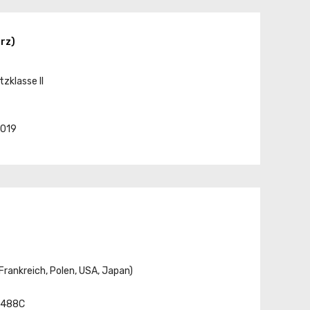
rz)
zklasse II
4019
Frankreich, Polen, USA, Japan)
-4488C