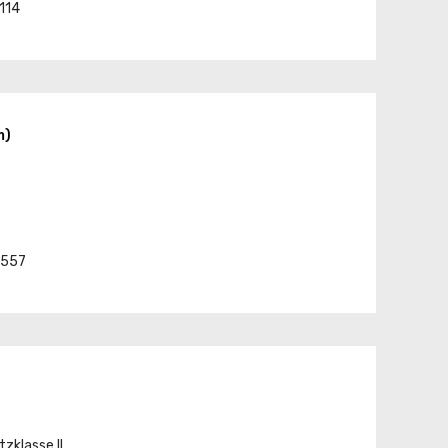
5114
m)
3557
zklasse II