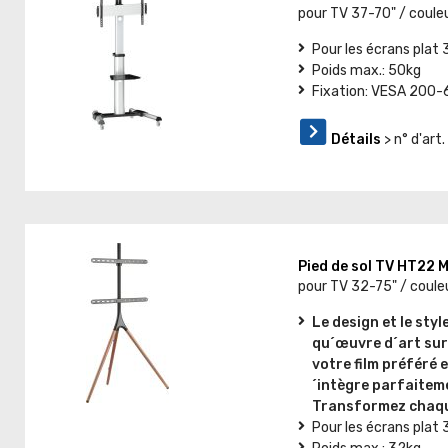
pour TV 37-70" / coule
Pour les écrans plat 
Poids max.: 50kg
Fixation: VESA 200
Détails
> n° d'art
Pied de sol TV HT22
pour TV 32-75" / couleu
Le design et le sty
qu´œuvre d´art sur
votre film préféré 
´intègre parfaitem
Transformez chaque
Pour les écrans plat 