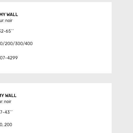
8 MY WALL
r: noir
 32-65´´
100/200/300/400
t. 07-4299
 MY WALL
r: noir
17-43´´
00, 200