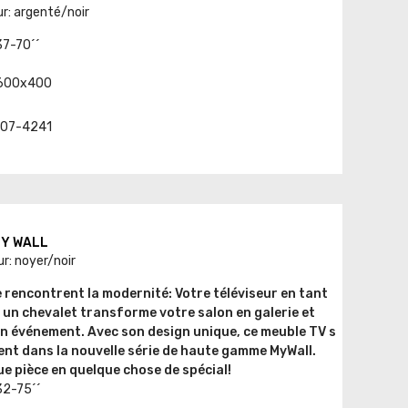
ur: argenté/noir
37-70´´
-600x400
. 07-4241
 MY WALL
r: noyer/noir
le rencontrent la modernité: Votre téléviseur en tant
 un chevalet transforme votre salon en galerie et
en événement. Avec son design unique, ce meuble TV s
ent dans la nouvelle série de haute gamme MyWall.
 pièce en quelque chose de spécial!
32-75´´