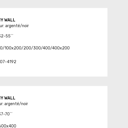
 MY WALL
ur: argenté/noir
 32-55´´
/100/100x200/200/300/400/400x200
. 07-4192
 MY WALL
ur: argenté/noir
37-70´´
-600x400