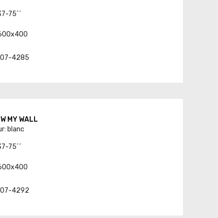
37-75´´
-600x400
t. 07-4285
8 W MY WALL
r: blanc
37-75´´
-600x400
t. 07-4292