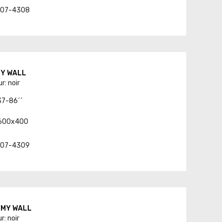
t. 07-4308
 MY WALL
r: noir
 37-86´´
-600x400
t. 07-4309
8 MY WALL
r: noir