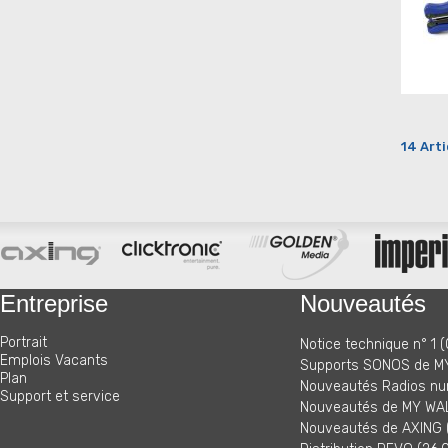
14 Arti
Entreprise
Nouveautés
Portrait
Notice technique n° 1 (
Emplois Vacants
Supports SONOS de MY
Plan
Nouveautés Radios nu
Support et service
Nouveautés de MY WAL
Nouveautés de AXING (